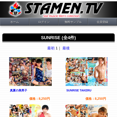
ホーム
ログイン
無料サンプル
会員登録
SUNRISE (全4件)
最初
1｜
最後
真夏の美男子
SUNRISE TAKERU
価格：8,250円
価格：8,250円