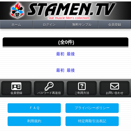
ホーム
ログイン
無料サンプル
会員登録
(全0件)
最初
最後
最初
最後
会員登録
パスワード再送信
ご利用方法
お問い合わせ
ＦＡＱ
プライバシーポリシー
利用規約
特定商取引法表記