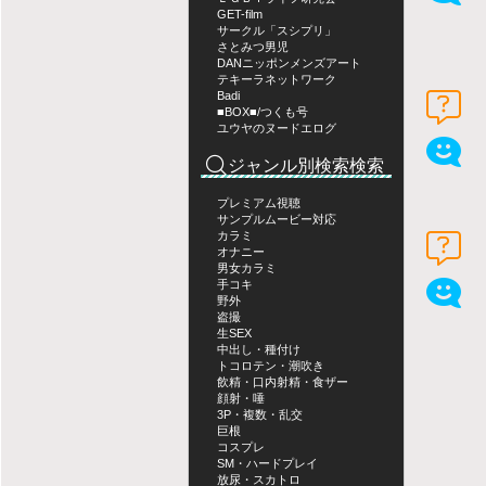
GET-film
サークル「スシプリ」
さとみつ男児
DANニッポンメンズアート
テキーラネットワーク
Badi
■BOX■/つくも号
ユウヤのヌードエログ
ジャンル別検索検索
プレミアム視聴
サンプルムービー対応
カラミ
オナニー
男女カラミ
手コキ
野外
盗撮
生SEX
中出し・種付け
トコロテン・潮吹き
飲精・口内射精・食ザー
顔射・唾
3P・複数・乱交
巨根
コスプレ
SM・ハードプレイ
放尿・スカトロ