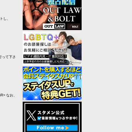
ートし、
行って下さ
> なお、