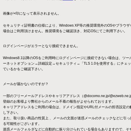
画像が×印になって表示されません。
セキュリティ証明書の仕様により、Windows XP等の推奨環境外のOSやブラウ
場合はご利用頂けません。推奨環境をご確認頂き、対応OSにてご利用下さい。
ログインページがエラーとなり接続できません。
Windows8.1以降のOSをご利用時にログインページに接続できない場合は、ツ
ーネットオプション→詳細設定→セキュリティ→「TLS 1.0を使用する」にチェ
ているかをご確認下さい。
メールが届かないのですが？
一部のフリーメールアドレスやキャリアアドレス（@docomo.ne.jp/@ezweb.ne.
登録のお客様より弊社からのメール不着の報告がよせられております。
キャリアアドレスをご利用の場合は、ドメイン指定やURL付メールの拒否設定の
し下さい。
また、取り扱い商品の性質上 、メールの文面が迷惑メールのチェックなどに引っ
る可能性がございます。
迷惑メールフォルダなどに自動的に振り分けられている場合もありますので、そ