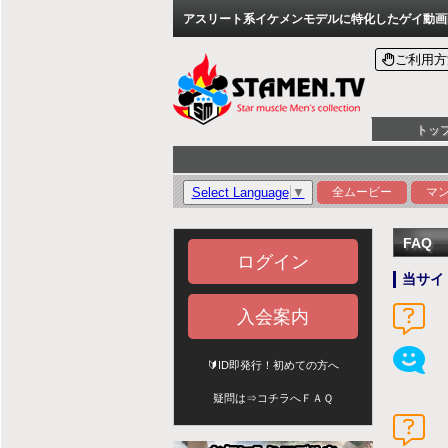
アスリート系イケメンモデルに特化したゲイ動画配信
ご利用方
トッ
Select Language
▼
全ムービー
マ
FAQ
ログイン
当サイ
入会案内
🔰ID即発行！初めての方へ
疑問は⇒
コチラへＦＡＱ