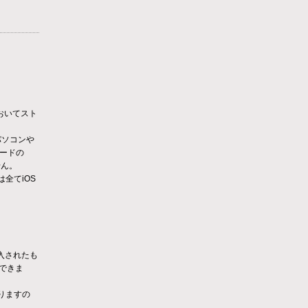
においてスト
パソコンや
ロードの
せん。
全てiOS
購入されたも
できま
なりますの