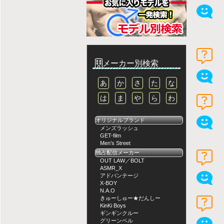
メーカー別検索
あ
か
さ
た
な
は
ま
や
ら
わ
オリジナルブランド
メンズラッシュ
GET-film
Men’s Street
独占配信メーカー
OUT LAW／BOLT
ASMR_X
アドバンテージ
X-BOY
N.A.O
きゅーしゅー★だんしー
KinKi Boys
ギンギンクルー
グリーンベル