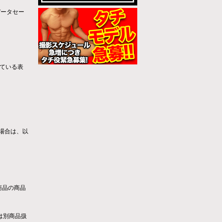
データセー
ている表
い場合は、以
商品の商品
は別商品扱