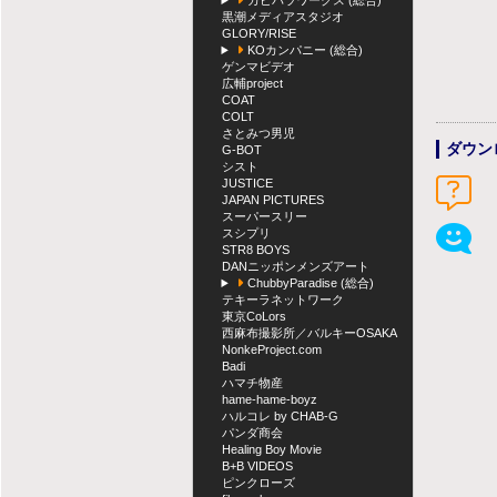
カピバラワークス (総合)
黒潮メディアスタジオ
GLORY/RISE
KOカンパニー (総合)
ゲンマビデオ
広輔project
COAT
COLT
さとみつ男児
ダウン
G-BOT
シスト
JUSTICE
JAPAN PICTURES
スーパースリー
スシプリ
STR8 BOYS
DANニッポンメンズアート
ChubbyParadise (総合)
テキーラネットワーク
東京CoLors
西麻布撮影所／バルキーOSAKA
NonkeProject.com
Badi
ハマチ物産
hame-hame-boyz
ハルコレ by CHAB-G
パンダ商会
Healing Boy Movie
B+B VIDEOS
ピンクローズ