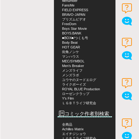
filenumber
FansMe
FIELD EXPRESS
BRAVO-JAPAN
プリズムビデオ
FreeDom
Boys Star Movie
BOYS.BANK
■BOX■/つくも号
Body Beat
HOT GEAR
街角ノンケ
マンハウス
MEC/SYMBOL
Men’s Breaker
メンズライフ
メンズラボ
ユウヤのヌードエログ
ライクボーイズ
ROYAL BLUE Production
ローゼンクラップ
Y’s Film
ＬＧＢＴライフ研究会
コミック作者別検索
全商品
Achilles Matrix
エイチジショウ
ＬＧＢＴライフ研究会