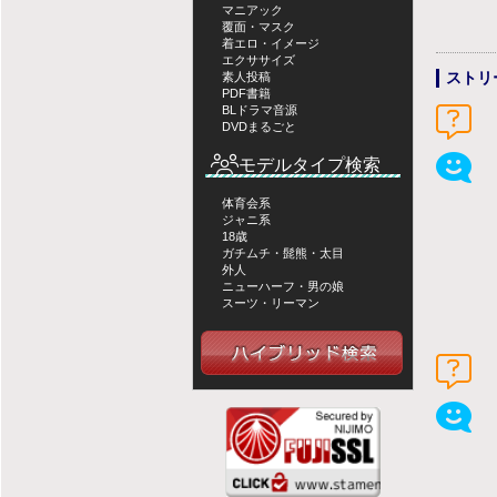
マニアック
覆面・マスク
着エロ・イメージ
エクササイズ
ストリ
素人投稿
PDF書籍
BLドラマ音源
DVDまるごと
モデルタイプ検索
体育会系
ジャニ系
18歳
ガチムチ・髭熊・太目
外人
ニューハーフ・男の娘
スーツ・リーマン