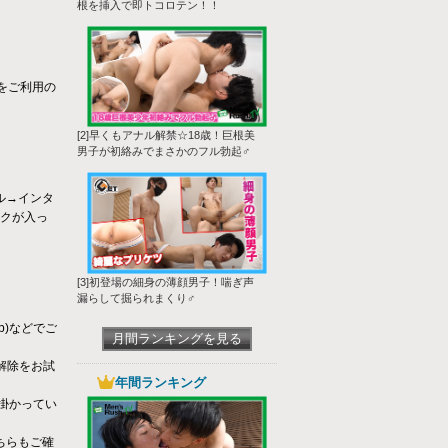
根を挿入で即トコロテン！！
ザをご利用の
[2]早くもアナル解禁☆18歳！巨根美
男子が初絡みでまさかのフル勃起♂
ール→インタ
ックが入っ
[3]初登場の細身の薄顔男子！喘ぎ声
漏らして掘られまくり♂
jp)などでご
月間ランキングを見る
解除をお試
年間ランキング
掛かってい
ちらもご確