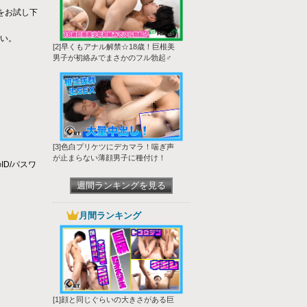
をお試し下
さい。
[2]早くもアナル解禁☆18歳！巨根美
男子が初絡みでまさかのフル勃起♂
[3]色白プリケツにデカマラ！喘ぎ声
が止まらない薄顔男子に種付け！
ID/パスワ
週間ランキングを見る
月間ランキング
[1]顔と同じぐらいの大きさがある巨