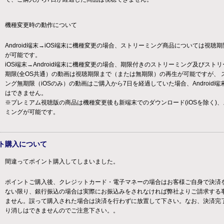
機種変更時の動作について
Android端末→iOS端末に機種変更の場合、ストリーミング商品については視聴
が可能です。
iOS端末→Android端末に機種変更の場合、期限付きのストリーミング及びスト
期限(全OS共通）の動画は視聴期限まで（または無期限）の再生が可能ですが、 
ング無期限（iOSのみ）の動画はご購入から7日を経過していた場合、Android端
はできません。
※プレミアム視聴版の商品は機種変更後も新端末でのダウンロード(iOSを除く)
ミングが可能です。
ト購入について
間違ってポイント購入してしまいました。
ポイントご購入後、クレジットカード・電子マネーの場合はお客様ご自身で決済
ない限り、銀行振込の場合は実際にお振込みをされなければ弊社よりご請求する
ません。誤って購入された場合は決済を行わずに放置して下さい。なお、決済完
り消しはできませんのでご注意下さい。。