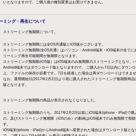
いとなりますので、ご購入後の種別変更はお受けできません。
ーミング・再生について
ストリーミング無期限について。
ストリーミング無期限には全OS共通版とiOS版がございます。
ストリーミング無期限(全OS共通）はパソコン・Android端末・iOS端末の全て
リーミング再生可能期間が無期限となります。
ストリーミング無期限(iOS版）はiOS端末のみ無期限のストリーミングとなり、
Android端末ではダウンロード版となりますので、 ご購入から7日以内にダウン
上、ファイルの保存が必要です。7日を経過した場合は再ダウンロードはできま
なお、運用開始日(2017年2月2日)より前に購入されたストリーミング無期限商品は
版となります。
ストリーミング無期限の商品が表示されなくなりました。
ストリーミング無期限のうち、2017年2月2日以前にiOS端末(iphone・iPad)で
の、及びストリーミング無期限（iOSのみ）の動画はiOS端末でのみ無期限で視聴
す。
iOS端末(iphone・iPad)からAndroid端末へ変更された場合はダウンロード版と
で、ご購入から7日が経過した商品は視聴できません。