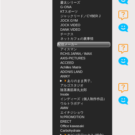
慶太シリーズ
G-ONA
KTスポーツ
ジャックリード／CYBER J
JOCK GYM
JOCK VIDEO
DANK VIDEO
チークス
ネットカフェの裏事情
配信メーカー
アイスマン
RCHS JAPAN／IMAX
AXIS-PICTURES
ACCEED
Achilles Matrix
ADONIS LAND
ANIKY
ありのまま男子。
アルゴスタジオ
陰茎裏筋睾丸太郎
Inside
インディーズ（個人制作作品）
ウルトラボディ
AMW
エイチジショウ
N:PROMOTION
ERECT
Office kawasaki
Carbohydrate