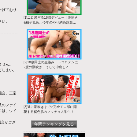
上げており
[1]エロ過ぎる18歳デビュー！潮吹き
さい。
&精子舐め…今年のやり納め超激生
SEX♂
[2]18歳同士の生絡み！トコロテンに
ません。
2度の潮吹き、そして中出し♂
てしまい、
場合、正常
数のファイ
[3]遂に潮吹きまで♂完全モロ感に開
には、ウイ
花する褐色肌のマッチョ大学生！
場合がござ
年間ランキングを見る
。