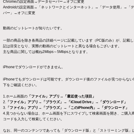
Chromeの設定画面→データセーバー→オフに変更
Androidの設定画面→「ネットワークとインターネット」→「データ使用」→「
バー」→オフに変更
動画のビットレートが知りたいです。
一部の商品を除き各商品の詳細ページに記載しています（PC版のみ）が、記載し
記は目安となり、実際の動画のビットレートと異なる場合もございます。
主な商品に関しては概ね2Mbps～5Mbpsとなります。
iPhoneでダウンロードができません。
iPhoneでもダウンロードは可能です。ダウンロード後のファイルが見つからな
下をご確認ください。
1.ホーム画面の
「ファイル」アプリ→「最近使った項目」
2.
「ファイル」アプリ→「ブラウズ」→「iCloud Drive」→「ダウンロード」
3.
「ファイル」アプリ→「ブラウズ」→「このiPhone内」→「ダウンロード」
4.見つからない場合は、ホーム画面を下にスワイプして検索画面を開き、ご購入
コードを入力して検索してください。
なお、同一のコンテンツであっても「ダウンロード版」と「ストリーミング版」