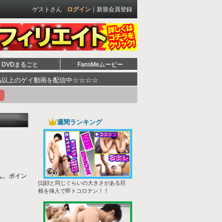
ゲストさん
ログイン
｜
新規会員登録
DVDまるごと
FansMeムービー
イ動画を配信中☆☆☆☆ ☆☆☆☆全商品スマートフォンにも対応☆☆
週間ランキング
ん。ポイン
[1]顔と同じぐらいの大きさがある巨
根を挿入で即トコロテン！！