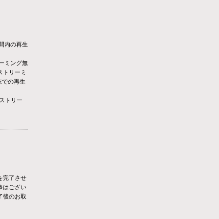
期間内の再生
リーミング無
ストリーミ
末での再生
、ストリー
を完了させ
事はござい
了後のお取