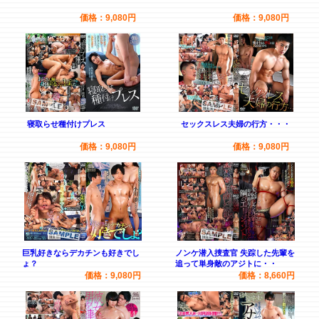
価格：9,080円
価格：9,080円
寝取らせ種付けプレス
セックスレス夫婦の行方・・・
価格：9,080円
価格：9,080円
巨乳好きならデカチンも好きでし
ノンケ潜入捜査官 失踪した先輩を
ょ？
追って単身敵のアジトに・・
価格：9,080円
価格：8,660円