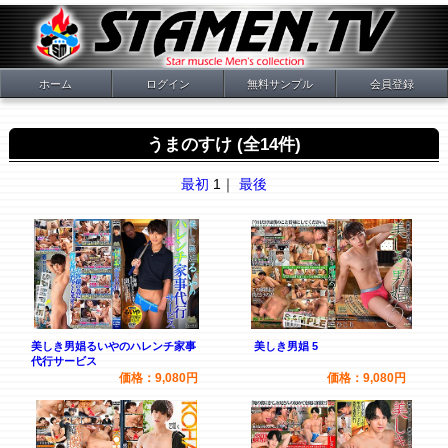
ホーム
ログイン
無料サンプル
会員登録
うまのすけ (全14件)
最初
1｜
最後
美しき男娼るいやのハレンチ家事
美しき男娼 5
代行サービス
価格：9,080円
価格：9,080円