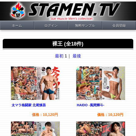
ホーム
ログイン
無料サンプル
会員登録
裸王 (全18件)
最初
1｜
最後
太マラ格闘家 北尾慎吾
HAIDO -風間輝斗-
価格：10,120円
価格：10,120円