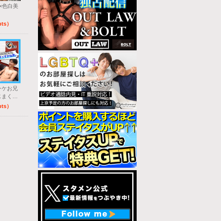
×色白美
！
pts）
ンケお兄
じまく
pts）