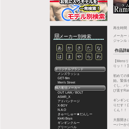
再生時間
メーカー
メーカー別検索
ジャンル
あ
か
さ
た
な
作品詳
は
ま
や
ら
わ
【Men
りッ！！
オリジナルブランド
メンズラッシュ
初めての
GET-film
始。緊張
Men’s Street
ぐし、パ
独占配信メーカー
び直すR
OUT LAW／BOLT
ASMR_X
ギンギン
アドバンテージ
りだす！
X-BOY
くん！！
N.A.O
きゅーしゅー★だんしー
KinKi Boys
大股開き
ギンギンクルー
ーバーか
グリーンベル