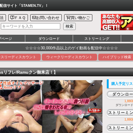
サイト「STAMEN.TV」！
法
ＦＡＱ
お問い合わせ
買い物かご
プページ
ダウンロード
ストリーミング
☆☆☆☆30,000作品以上のゲイ動画を配信中☆☆☆☆ ☆☆☆☆
ンスリーディスカウント
ウィークリーディスカウント
ハイブリッド検索
nsリフレ/Ramuクン御来店！】
購入予定リス
ダウンロ
1,880
ダウンロード
ストリーミ
1,880
ストリーミン