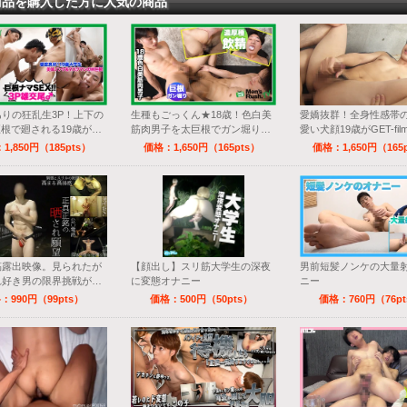
商品を購入した方に人気の商品
りの狂乱生3P！上下の
生種もごっくん★18歳！色白美
愛嬌抜群！全身性感帯
根で廻される19歳が快
筋肉男子を太巨根でガン堀り生
愛い犬顔19歳がGET-fi
SEX♪
場！
1,850円（185pts）
価格：1,650円（165pts）
価格：1,650円（165
稿露出映像。見られたが
【顔出し】スリ筋大学生の深夜
男前短髪ノンケの大量
れ好き男の限界挑戦が責
に変態オナニー
ニー
てた件
：990円（99pts）
価格：500円（50pts）
価格：760円（76p