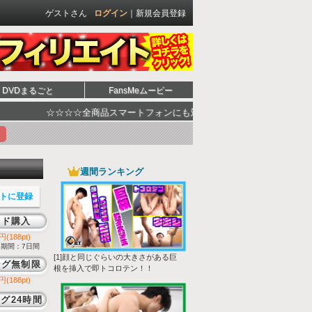
ゲストさん
ログイン
｜
新規会員登録
DVDまるごと
FansMeムービー
全商品スマートフォンにも対応☆☆☆☆ ☆☆☆☆ゲイ動画 ダウンロ
週間ランキング
トに登録
ード購入
円(188pt)
期間：7日間
[1]顔と同じぐらいの大きさがある巨
ング無制限
根を挿入で即トコロテン！！
円(188pt)
グ24時間