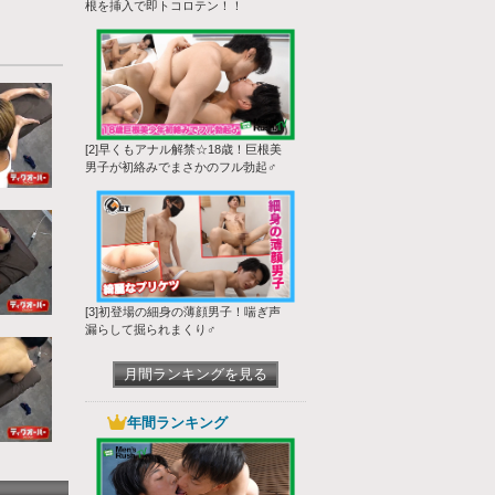
根を挿入で即トコロテン！！
[2]早くもアナル解禁☆18歳！巨根美
男子が初絡みでまさかのフル勃起♂
[3]初登場の細身の薄顔男子！喘ぎ声
漏らして掘られまくり♂
月間ランキングを見る
年間ランキング