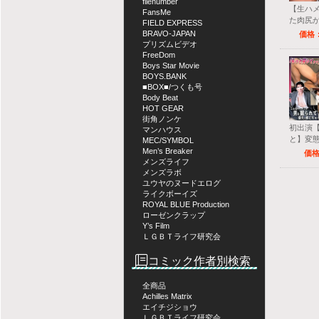
filenumber
【生ハ
FansMe
た肉尻
FIELD EXPRESS
で大量
BRAVO-JAPAN
価格：
プリズムビデオ
FreeDom
Boys Star Movie
BOYS.BANK
■BOX■/つくも号
Body Beat
HOT GEAR
街角ノンケ
初出演【
マンハウス
と】変
MEC/SYMBOL
ーツリ
Men’s Breaker
価格
メンズライフ
でかまら
メンズラボ
厚射精
ユウヤのヌードエログ
ライクボーイズ
ROYAL BLUE Production
ローゼンクラップ
Y’s Film
ＬＧＢＴライフ研究会
コミック作者別検索
全商品
Achilles Matrix
エイチジショウ
ＬＧＢＴライフ研究会