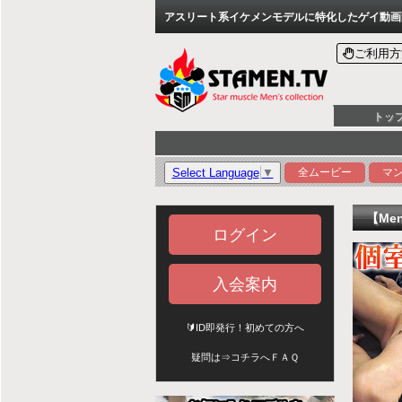
アスリート系イケメンモデルに特化したゲイ動画配信
ご利用方
トッ
Select Language
▼
全ムービー
マ
【Me
ログイン
入会案内
🔰ID即発行！初めての方へ
疑問は⇒
コチラへＦＡＱ