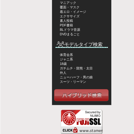
マニアック
覆面・マスク
着エロ・イメージ
エクササイズ
素人投稿
PDF書籍
BLドラマ音源
DVDまるごと
モデルタイプ検索
体育会系
ジャニ系
18歳
ガチムチ・髭熊・太目
外人
ニューハーフ・男の娘
スーツ・リーマン