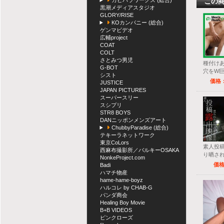
カピバラワークス (総合)
この
黒潮メディアスタジオ
GLORY/RISE
KOカンパニー (総合)
ゲンマビデオ
広輔project
COAT
COLT
さとみつ男児
種付けあ
G-BOT
穴をW巨
シスト
楽堕ち♂
価格：
JUSTICE
JAPAN PICTURES
スーパースリー
スシプリ
STR8 BOYS
DANニッポンメンズアート
ChubbyParadise (総合)
テキーラネットワーク
東京CoLors
素人投
西麻布撮影所／バルキーOSAKA
り晒さ
NonkeProject.com
め過ぎ
価格
Badi
ハマチ物産
hame-hame-boyz
ハルコレ by CHAB-G
パンダ商会
Healing Boy Movie
B+B VIDEOS
ピンクローズ