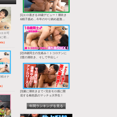
[1]エロ過ぎる18歳デビュー！潮吹き
&精子舐め…今年のやり納め超激生
SEX♂
のエロ可
lmに初登
pts）
[2]18歳同士の生絡み！トコロテンに
2度の潮吹き、そして中出し♂
射精オナ
ts）
[3]遂に潮吹きまで♂完全モロ感に開
花する褐色肌のマッチョ大学生！
年間ランキングを見る