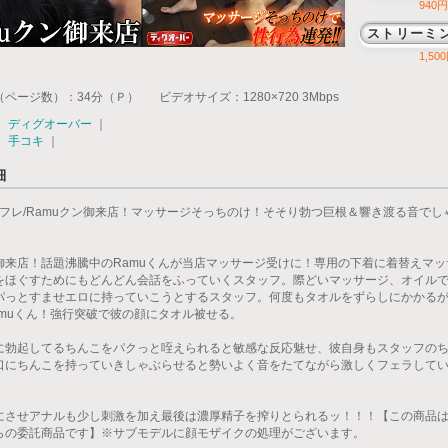
940円(
ストリーミ
1,500
（ページ数）：34分（Ｐ）
ビデオサイズ：1280×720 3Mbps
：
ディグオーバー
｜
：
手コキ
｜
細
sリフレ/Ramuクン御来店！マッサージそっちのけ！そそり勃つ巨根＆響き渡る音でし
】
御来店！話題沸騰中のRamuくんが当店マッサージ受けに！専用の下着に着替えマッ
をほぐすためにもどんどん会話をふっていくスタッフ。際どいマッサージ、オイル
パっとすませエロに持っていこうとするスタッフ。何度もタオルをずらしにかかる
amuくん！強行突破で彼の顔にタオル被せる。
に勃起してるちんこをパクっと咥えられると敏感な反応魅せ、彼自身もスタッフの
口にちんこを持っていきしゃぶらせると勢いよく音をたてながら激しくフェラしていく
にさせアナルも少し刺激を加え最後は濃厚精子を搾りとられるッ！！！【この商品
らの委託商品です】※サブモデルに顔モザイクの処理がございます。