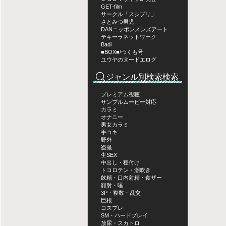
GET-film
サークル「スシプリ」
さとみつ男児
DANニッポンメンズアート
テキーラネットワーク
Badi
■BOX■/つくも号
ユウヤのヌードエログ
ジャンル別検索検索
プレミアム視聴
サンプルムービー対応
カラミ
オナニー
男女カラミ
手コキ
野外
盗撮
生SEX
中出し・種付け
トコロテン・潮吹き
飲精・口内射精・食ザー
顔射・唾
3P・複数・乱交
巨根
コスプレ
SM・ハードプレイ
放尿・スカトロ