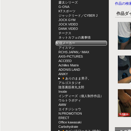
慶太シリーズ
作品の検
G-ONA
KTスポーツ
作品ダ
ジャックリード／CYBER J
JOCK GYM
JOCK VIDEO
DANK VIDEO
チークス
ネットカフェの裏事情
配信メーカー
アイスマン
RCHS JAPAN／IMAX
AXIS-PICTURES
ACCEED
Achilles Matrix
ADONIS LAND
ANIKY
ありのまま男子。
アルゴスタジオ
陰茎裏筋睾丸太郎
Inside
インディーズ（個人制作作品）
ウルトラボディ
AMW
エイチジショウ
N:PROMOTION
ERECT
Office kawasaki
Carbohydrate