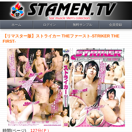
ホーム
ログイン
無料サンプル
会員登録
【リマスター版】ストライカー THEファースト-STRIKER THE
FIRST-
時間(ページ)
127分(Ｐ）