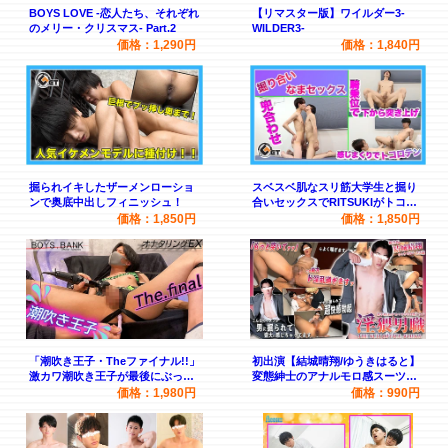
BOYS LOVE -恋人たち、それぞれ
【リマスター版】ワイルダー3-
のメリー・クリスマス- Part.2
WILDER3-
価格：1,290円
価格：1,840円
掘られイキしたザーメンローショ
スベスベ肌なスリ筋大学生と掘り
ンで奥底中出しフィニッシュ！
合いセックスでRITSUKIがトコロ
テン！！
価格：1,850円
価格：1,850円
「潮吹き王子・Theファイナル!!」
初出演【結城晴翔/ゆうきはると】
激カワ潮吹き王子が最後にぶっ放
変態紳士のアナルモロ感スーツリ
す～！！
ーマン！エロ過ぎ注意！でかまら
価格：1,980円
価格：990円
ビンビン尻穴SEXで濃厚射精！！