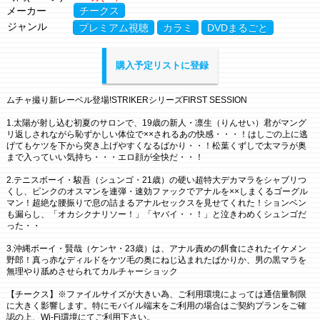
メーカー
チークス
ジャンル
プレミアム視聴
カラミ
DVDまるごと
購入予定リストに登録
ムチャ撮り新レーベル登場!STRIKERシリーズFIRST SESSION
1.太陽が射し込む初夏のサロンで、19歳の新人・凛生（りんせい）君がマング
リ返しされながら恥ずかしい体位で××されるあの快感・・・！はしごの上に逃
げてもケツを下から突き上げやすくなるばかり・・！松葉くずしで太マラが奥
まで入っていい気持ち・・・エロ顔が全快だ・・！
2.テニスボーイ・駿吾（シュンゴ・21歳）の硬い超特大デカマラをシャブリつ
くし、ピンクのオスマンを連弾・速効ファックでアナルを××しまくるゴーグル
マン！超絶な腰振りで息の詰まるアナルセックスを見せてくれた！ションベン
も漏らし、「オカシクナリソー！」「ヤバイ・・！」と泣きわめくシュンゴだ
った・・
3.沖縄ボーイ・賢哉（ケンヤ・23歳）は、アナル責めの餌食にされたイケメン
野郎！真っ赤なディルドをケツ毛の奥にねじ込まれたばかりか、男の黒マラを
無理やり舐めさせられてカルチャーショック
【チークス】※ファイルサイズが大きい為、ご利用環境によっては通信量制限
に大きく影響します。特にモバイル端末をご利用の場合はご契約プランをご確
認の上、Wi-Fi環境にてご利用下さい。