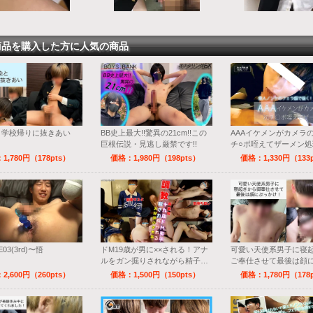
商品を購入した方に人気の商品
と学校帰りに抜きあい
BB史上最大!!驚異の21cm!!この
AAAイケメンがカメラ
巨根伝説・見逃し厳禁です!!
チ○ポ咥えてザーメン処
1,780円（178pts）
価格：1,980円（198pts）
価格：1,330円（133
E03(3rd)〜悟
ドM19歳が男に××される！アナ
可愛い天使系男子に寝
ルをガン掘りされながら精子を
ご奉仕させて最後は顔
放出！
け！
2,600円（260pts）
価格：1,500円（150pts）
価格：1,780円（178