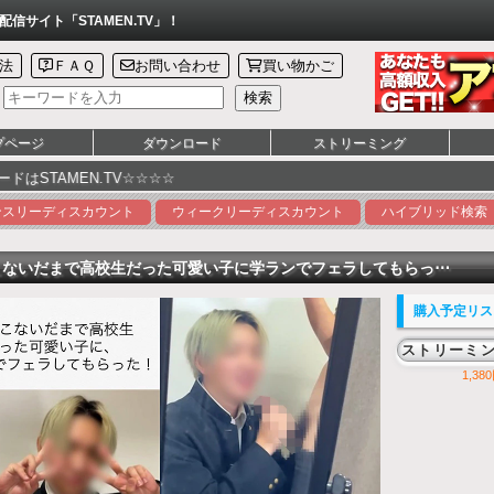
サイト「STAMEN.TV」！
法
ＦＡＱ
お問い合わせ
買い物かご
プページ
ダウンロード
ストリーミング
☆☆☆☆
ンスリーディスカウント
ウィークリーディスカウント
ハイブリッド検索
こないだまで高校生だった可愛い子に学ランでフェラしてもらっ⋯
購入予定リス
ストリーミ
1,380