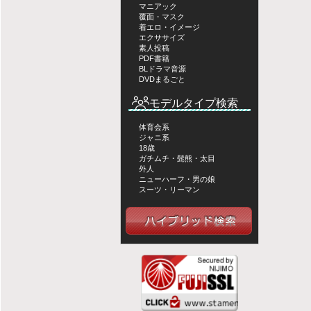
マニアック
覆面・マスク
着エロ・イメージ
エクササイズ
素人投稿
PDF書籍
BLドラマ音源
DVDまるごと
モデルタイプ検索
体育会系
ジャニ系
18歳
ガチムチ・髭熊・太目
外人
ニューハーフ・男の娘
スーツ・リーマン