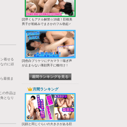
[2]早くもアナル解禁☆18歳！巨根美
男子が初絡みでまさかのフル勃起♂
ラン着せる
[3]色白プリケツにデカマラ！喘ぎ声
。なのに頑
が止まらない薄顔男子に種付け！
週間ランキングを見る
がら最後ま
月間ランキング
この作品は
画角となり
[1]顔と同じぐらいの大きさがある巨