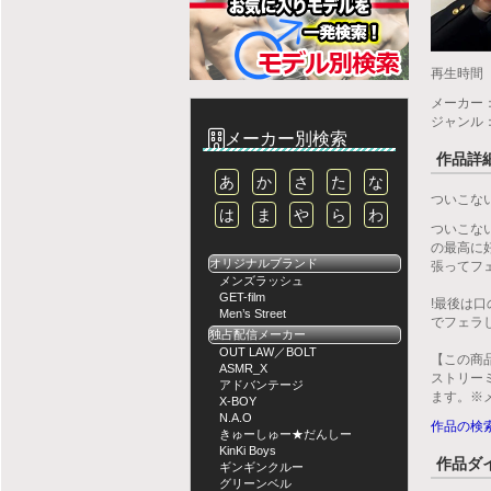
再生時間
メーカー
ジャンル
メーカー別検索
作品詳
あ
か
さ
た
な
ついこな
は
ま
や
ら
わ
ついこな
の最高に
オリジナルブランド
張ってフ
メンズラッシュ
GET-film
!最後は
Men’s Street
でフェラ
独占配信メーカー
OUT LAW／BOLT
【この商
ASMR_X
ストリー
アドバンテージ
ます。※
X-BOY
N.A.O
作品の検
きゅーしゅー★だんしー
KinKi Boys
作品ダ
ギンギンクルー
グリーンベル