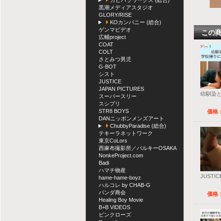
カピバラワークス (総合)
黒潮メディアスタジオ
GLORY/RISE
KOカンパニー (総合)
ゲンマビデオ
この
広輔project
COAT
COLT
さとみつ男児
G-BOT
シスト
JUSTICE
JAPAN PICTURES
幼馴染
スーパースリー
スシプリ
STR8 BOYS
価格：
DANニッポンメンズアート
ChubbyParadise (総合)
テキーラネットワーク
東京CoLors
西麻布撮影所／バルキーOSAKA
NonkeProject.com
Badi
ハマチ物産
JUSTIC
hame-hame-boyz
ハルコレ by CHAB-G
パンダ商会
価格：
Healing Boy Movie
B+B VIDEOS
ピンクローズ