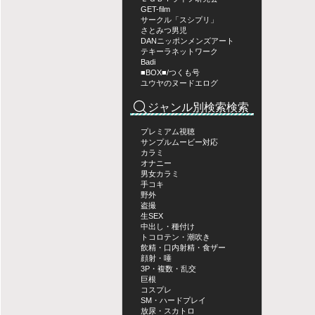
GET-film
サークル「スシプリ」
さとみつ男児
DANニッポンメンズアート
テキーラネットワーク
Badi
■BOX■/つくも号
ユウヤのヌードエログ
ジャンル別検索検索
プレミアム視聴
サンプルムービー対応
カラミ
オナニー
男女カラミ
手コキ
野外
盗撮
生SEX
中出し・種付け
トコロテン・潮吹き
飲精・口内射精・食ザー
顔射・唾
3P・複数・乱交
巨根
コスプレ
SM・ハードプレイ
放尿・スカトロ