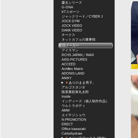
慶太シリーズ
G-ONA
KTスポーツ
ジャックリード／CYBER J
JOCK GYM
JOCK VIDEO
DANK VIDEO
チークス
ネットカフェの裏事情
配信メーカー
アイスマン
RCHS JAPAN／IMAX
AXIS-PICTURES
ACCEED
Achilles Matrix
ADONIS LAND
ANIKY
ありのまま男子。
アルゴスタジオ
陰茎裏筋睾丸太郎
Inside
インディーズ（個人制作作品）
ウルトラボディ
AMW
エイチジショウ
N:PROMOTION
ERECT
Office kawasaki
Carbohydrate