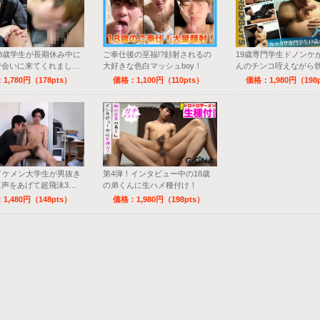
8歳学生が長期休み中に
ご奉仕後の至福!?顔射されるの
19歳専門学生ドノンケ
で会いに来てくれまし
大好きな色白マッシュboy！
んのチンコ咥えながら
ナル丸見え！
1,780円（178pts）
価格：1,100円（110pts）
価格：1,980円（198
イケメン大学生が男抜き
第4弾！インタビュー中の18歳
に声をあげて超飛沫3連
の弟くんに生ハメ種付け！
精！！
1,480円（148pts）
価格：1,980円（198pts）