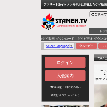
アスリート系イケメンモデルに特化したゲイ動画配信
ご利用方
トッ
動画 ダウンロード ゲイビデオ ダウンロードはSTAMEN.TV
Select Language
▼
全ムービー
マ
つい
ログイン
入会案内
🔰ID即発行！初めての方へ
疑問は⇒
コチラへＦＡＱ