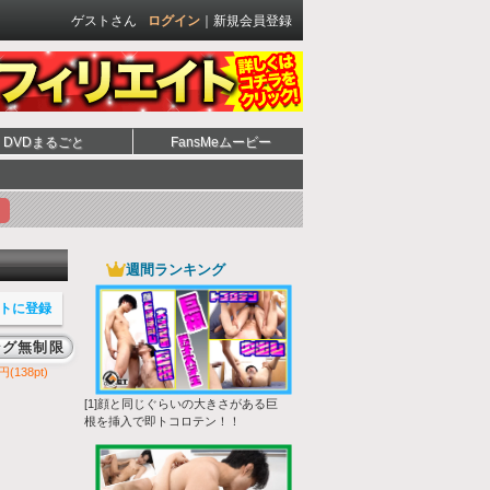
ゲストさん
ログイン
｜
新規会員登録
DVDまるごと
FansMeムービー
週間ランキング
トに登録
ング無制限
円(138pt)
[1]顔と同じぐらいの大きさがある巨
根を挿入で即トコロテン！！