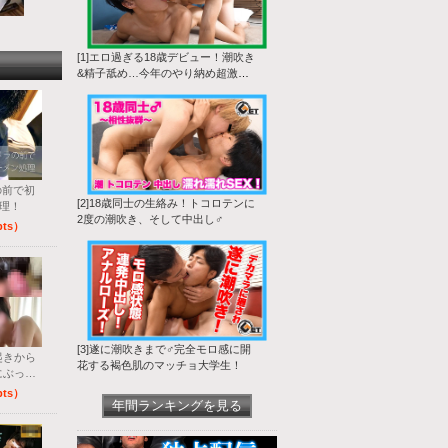
[1]エロ過ぎる18歳デビュー！潮吹き
&精子舐め…今年のやり納め超激生
SEX♂
の前で初
[2]18歳同士の生絡み！トコロテンに
理！
2度の潮吹き、そして中出し♂
pts）
[3]遂に潮吹きまで♂完全モロ感に開
起きから
花する褐色肌のマッチョ大学生！
にぶっか
pts）
年間ランキングを見る