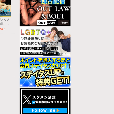
がおっさ
勃起！ア
pts）