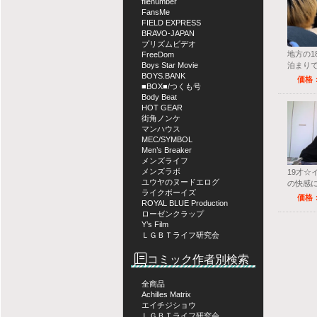
filenumber
FansMe
FIELD EXPRESS
BRAVO-JAPAN
プリズムビデオ
地方の1
FreeDom
Boys Star Movie
泊まり
BOYS.BANK
た！
価格：
■BOX■/つくも号
Body Beat
HOT GEAR
街角ノンケ
マンハウス
MEC/SYMBOL
Men’s Breaker
メンズライフ
メンズラボ
19才☆
ユウヤのヌードエログ
の快感
ライクボーイズ
噴射射
価格：
ROYAL BLUE Production
ローゼンクラップ
Y’s Film
ＬＧＢＴライフ研究会
コミック作者別検索
全商品
Achilles Matrix
エイチジショウ
ＬＧＢＴライフ研究会