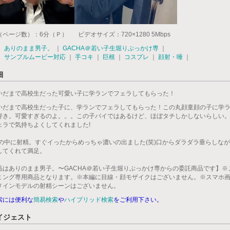
（ページ数）：6分（Ｐ）
ビデオサイズ：720×1280 5Mbps
：
ありのまま男子。
｜
GACHA＠若い子生堀りぶっかけ専
｜
：
サンプルムービー対応
｜
手コキ
｜
巨根
｜
コスプレ
｜
顔射・唾
｜
細
いだまで高校生だった可愛い子に学ランでフェラしてもらった！
いだまで高校生だった子に、学ランでフェラしてもらった！この丸顔童顔の子に学
好き。可愛すぎるのよ。。。この子バイではあるけど、ほぼタチしかしないらしい
ェラで気持ちよくしてくれました!
口の中に射精。すぐイったからめっちゃ濃いの出ました(笑)口からダラダラ垂らしな
してくれて満足。
品はありのまま男子。〜GACHA＠若い子生堀りぶっかけ専からの委託商品です】※
ミング専用商品となります。※本編に目線・顔モザイクはございません。※スマホ
メインモデルの射精シーンはございません。
索には便利な
簡易検索
や
ハイブリッド検索
をご利用下さい。
イジェスト