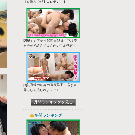
根を挿入で即トコロテン！！
[2]早くもアナル解禁☆18歳！巨根美
男子が初絡みでまさかのフル勃起♂
[3]初登場の細身の薄顔男子！喘ぎ声
漏らして掘られまくり♂
月間ランキングを見る
年間ランキング