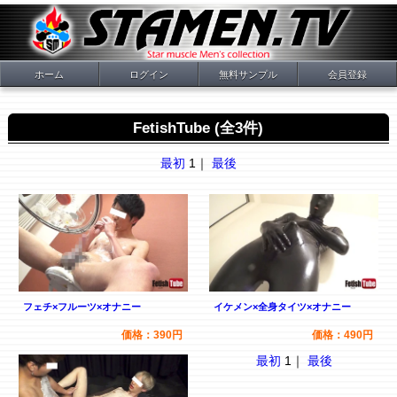
ホーム
ログイン
無料サンプル
会員登録
FetishTube (全3件)
最初
1｜
最後
フェチ×フルーツ×オナニー
イケメン×全身タイツ×オナニー
価格：390円
価格：490円
最初
1｜
最後